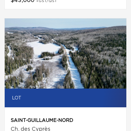
$43,000
+GST/QST
LOT
SAINT-GUILLAUME-NORD
Ch. des Cyprès