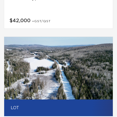
$42,000
+GST/QST
LOT