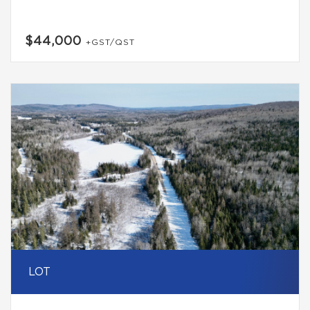
$44,000
+GST/QST
LOT