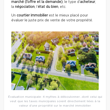
marché (l’offre et la demande)
, le type d’
acheteur
,
la
négociation
, l’
état du
bien
, etc.
Un
courtier immobilier
est le mieux placé pour
évaluer le juste prix de vente de votre propriété.
Évaluation municipale: 4 mythes à déboulonner…dont celui qui
veut que les taxes municipales soient directement liées à la
valeur d’une propriété sur le marché immobilier.